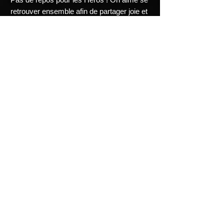
retrouver ensemble afin de partager joie et
bonne humeur sur notre chemin donc nous
sommes souvent de sortie. Vous pouvez
nous retrouver en conventions et parfois
même lors de déambulation dans les villes
ou bien lors de shooting en extérieur et aux
avant-premières de films de Super-Héros
au cinéma !